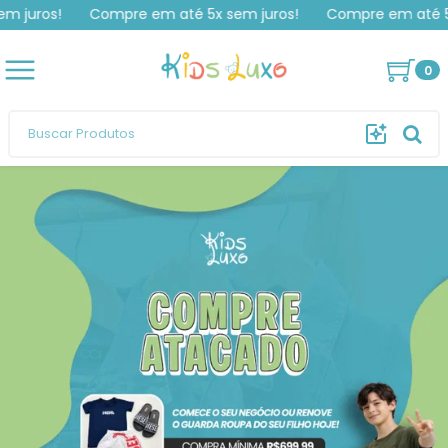
s!
Compre em até 5x sem juros!
Compre em até 5x sem 
Hagatta
comprou
Tênis Baby Inspiração Vans
Knu Skool
.
Compra verificada
Pedido de R$ 215,00
0