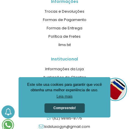
Informações
Trocas e Devoluções
Formas de Pagamento
Formas de Entrega
Política de Fretes
llms.txt
Institucional
Informações da Loja
Avaliações de Clientes
Este site usa cookies para garantir que você
Termos de Privacidade
obtenha uma melhor experiência de uso.
Termos de Garantia
Leia mais
Atendimento
Compreendo!
(62) 98185-8775
kidsluxogyn@gmail.com