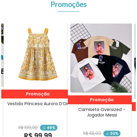
Promoções
Promoção
Or
Promoção
Camiseta Oversized -
Jogador Messi
Camisa Social - Inspiração
Lacoste
R$ 65,00
30%