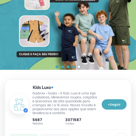
●
Kids Luxo
Goiânia • Goiás • A Kids Luxo é uma loja
cuidadosa, oferecemos roupas, calçados
e acessórios de alta qualidade para
+
Seguir
crianças de 1 a 16 anos. Nossa missão é
proporcionar aos pais opções que aliem
✓
tendência e conforto.
5687
3071587
Pedidos
Visitas