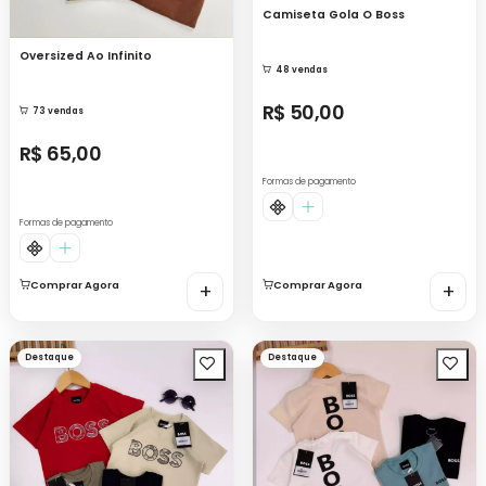
Camiseta Gola O Boss
Oversized Ao Infinito
48 vendas
R$ 50,00
73 vendas
R$ 65,00
Formas de pagamento
Formas de pagamento
Comprar Agora
+
Comprar Agora
+
Destaque
Destaque