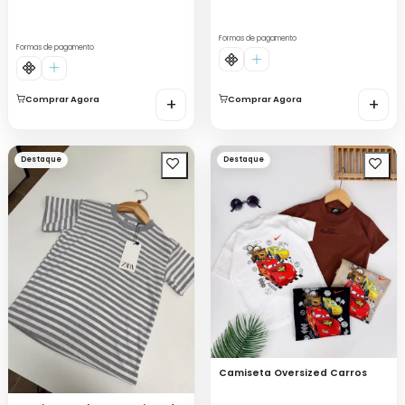
Formas de pagamento
Formas de pagamento
Comprar Agora
+
Comprar Agora
+
Destaque
Destaque
Camiseta Oversized Carros