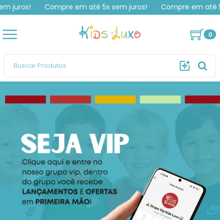
ros!
Compre em até 5x sem juros!
Compre em até 5x sem
Rutileia
comprou
Bermuda Tactel Inspiração
Boss
.
Compra verificada
Pedido de R$ 280,00
0