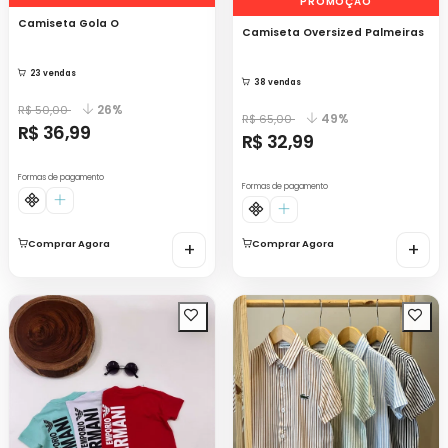
PROMOÇÃO
Camiseta Gola O
Camiseta Oversized Palmeiras
23 vendas
38 vendas
26%
R$ 50,00
49%
R$ 65,00
R$ 36,99
R$ 32,99
Formas de pagamento
Formas de pagamento
Comprar Agora
+
Comprar Agora
+