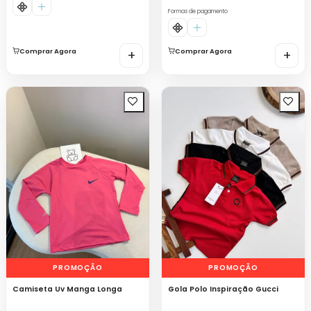
Formas de pagamento
Comprar Agora
+
Comprar Agora
+
PROMOÇÃO
PROMOÇÃO
Camiseta Uv Manga Longa
Gola Polo Inspiração Gucci