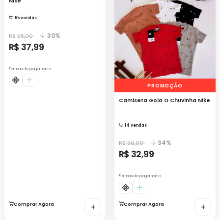
Nike
65 vendas
30%
R$ 55,00
R$ 37,99
Formas de pagamento
PROMOÇÃO
Camiseta Gola O Chuvinha Nike
14 vendas
34%
R$ 50,00
R$ 32,99
Formas de pagamento
Comprar Agora
+
Comprar Agora
+