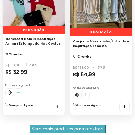
PROMOÇÃO
PROMOÇÃO
Camiseta Gola O Inspiração
Conjunto Visco-Linho/Listrado -
Armani Estampada Nas Costas
Inspiração Lacoste
25 vendas
103 vendas
34%
R$ 50,00
37%
R$ 135,00
R$ 32,99
R$ 84,99
Formas de pagamento
Formas de pagamento
Comprar Agora
+
Comprar Agora
+
Sem mais produtos para mostrar!