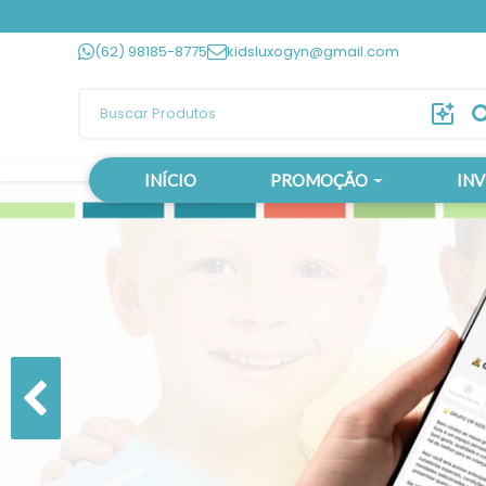
(62) 98185-8775
kidsluxogyn@gmail.com
INÍCIO
PROMOÇÃO
IN