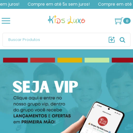
 juros!
Compre em até 5x sem juros!
Compre em até 5x 
KETELYN
comprou
Camiseta Gola O Boss
.
Compra verificada
Pedido de R$ 205,00
0