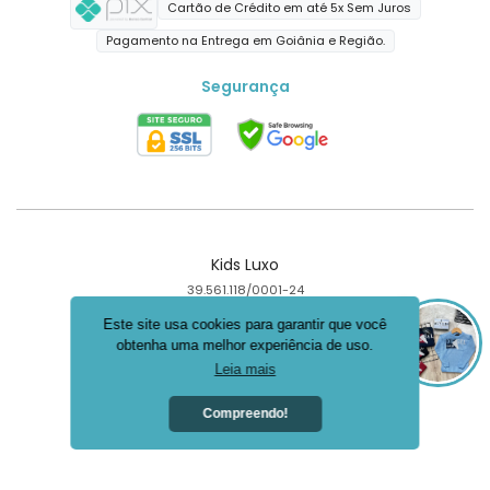
Cartão de Crédito em até 5x Sem Juros
Pagamento na Entrega em Goiânia e Região.
Segurança
Kids Luxo
39.561.118/0001-24
Goiânia - GO
Este site usa cookies para garantir que você
obtenha uma melhor experiência de uso.
Criar loja virtual com a plataforma
Leia mais
Compreendo!
CENTRAL DA LOJA
Instale o app da loja