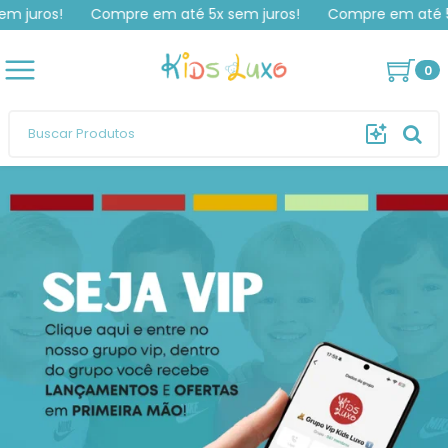
uros!
Compre em até 5x sem juros!
Compre em até 5x se
Robson
comprou
Crocs Baby - Mickey
.
Compra verificada
Pedido de R$ 77,00
0