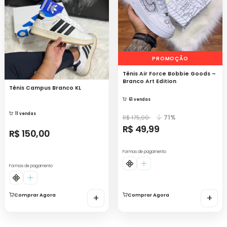
PROMOÇÃO
Tênis Air Force Bobbie Goods –
Branco Art Edition
Tênis Campus Branco KL
61 vendas
11 vendas
71%
R$ 175,00
R$ 49,99
R$ 150,00
Formas de pagamento
Formas de pagamento
Comprar Agora
+
Comprar Agora
+