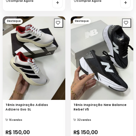
Comprar Agora
+
Comprar Agora
+
Destaque
Destaque
Tênis Inspiração Adidas
Tênis Inspiração New Balance
Adizero Evo SL
Rebel V5
16 vendas
32 vendas
R$ 150,00
R$ 150,00