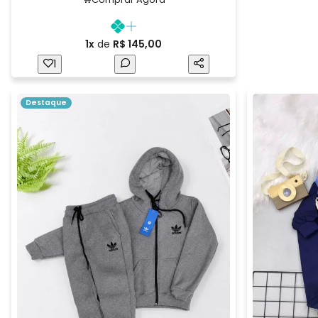
1x
de
R$ 145,00
1
Destaque