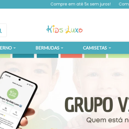
Compre em até 5x sem juros!
Compre em at
VERNO
BERMUDAS
CAMISETAS