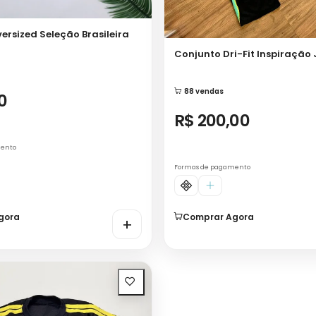
ersized Seleção Brasileira
Conjunto Dri-Fit Inspiração 
88 vendas
0
R$ 200,00
mento
Formas de pagamento
gora
Comprar Agora
+