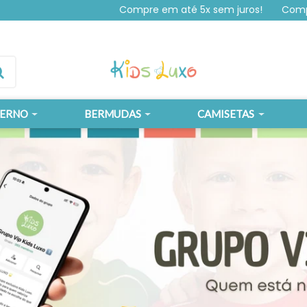
Compre em até 5x sem juros!
Compre em at
VERNO
BERMUDAS
CAMISETAS