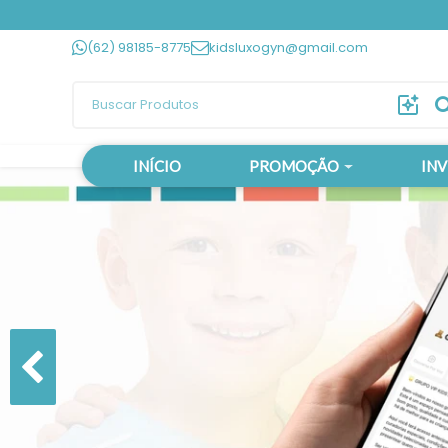
(62) 98185-8775
kidsluxogyn@gmail.com
INÍCIO
PROMOÇÃO
IN