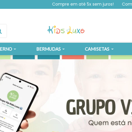
Compre em até 5x sem juros!
Compre e
VERNO
BERMUDAS
CAMISETAS