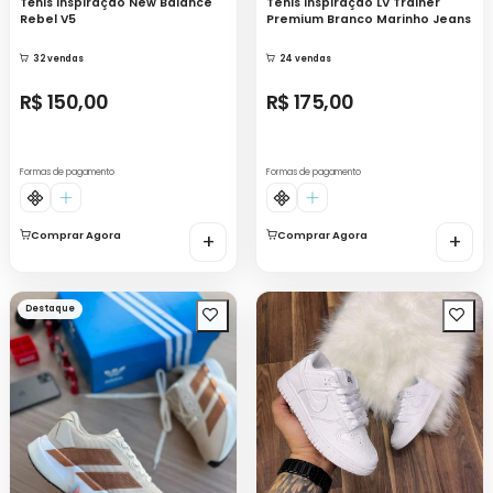
Tênis Inspiração New Balance
Tenis Inspiração LV Trainer
Rebel V5
Premium Branco Marinho Jeans
32 vendas
24 vendas
R$ 150,00
R$ 175,00
Formas de pagamento
Formas de pagamento
Comprar Agora
+
Comprar Agora
+
Destaque