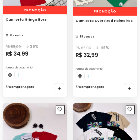
PROMOÇÃO
PROMOÇÃO
Camiseta Gringa Boss
Camiseta Oversized Palmeiras
71 vendas
38 vendas
36%
R$ 55,00
49%
R$ 65,00
R$ 34,99
R$ 32,99
Formas de pagamento
Formas de pagamento
Comprar Agora
+
Comprar Agora
+