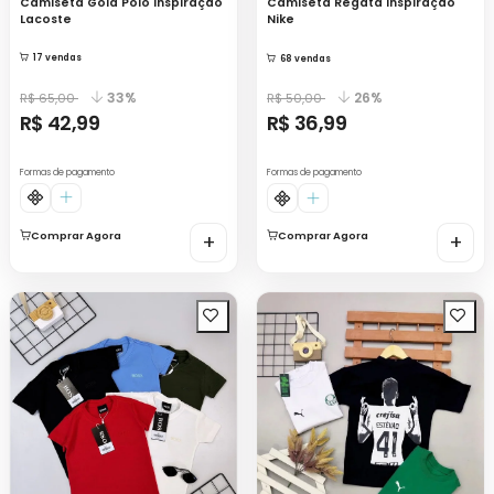
Camiseta Gola Polo Inspiração
Camiseta Regata Inspiração
Lacoste
Nike
17 vendas
68 vendas
33%
26%
R$ 65,00
R$ 50,00
R$ 42,99
R$ 36,99
Formas de pagamento
Formas de pagamento
Comprar Agora
+
Comprar Agora
+