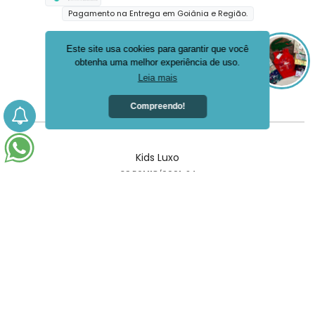
Pagamento na Entrega em Goiânia e Região.
Segurança
Este site usa cookies para garantir que você
obtenha uma melhor experiência de uso.
Leia mais
Compreendo!
Kids Luxo
39.561.118/0001-24
Goiânia - GO
Criar loja virtual com a plataforma
Seu carrinho está vazio
Adicione produtos para continuar
0
Finalizar pedido
Confira o pedido mínimo