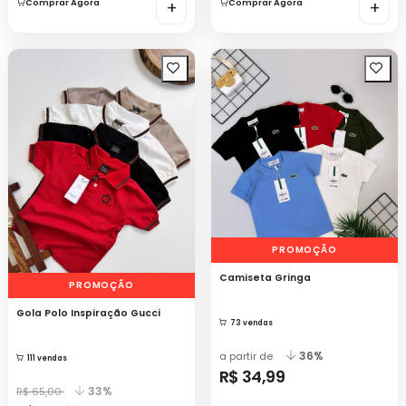
Comprar Agora
+
Comprar Agora
+
PROMOÇÃO
Camiseta Gringa
PROMOÇÃO
Gola Polo Inspiração Gucci
73 vendas
36%
a partir de
111 vendas
R$ 34,99
33%
R$ 65,00