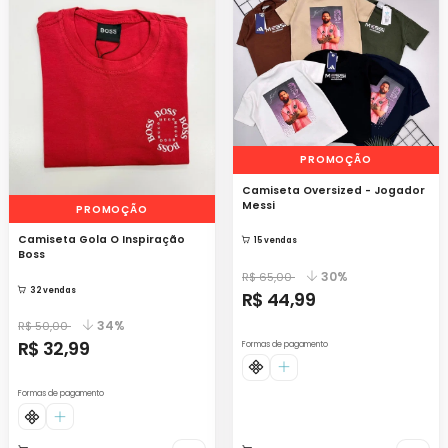
PROMOÇÃO
Camiseta Oversized - Jogador
Messi
PROMOÇÃO
Camiseta Gola O Inspiração
15 vendas
Boss
30%
R$ 65,00
32 vendas
R$ 44,99
34%
R$ 50,00
R$ 32,99
Formas de pagamento
Formas de pagamento