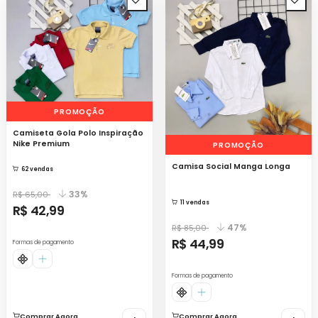
PROMOÇÃO
Camiseta Gola Polo Inspiração
Nike Premium
PROMOÇÃO
Camisa Social Manga Longa
62 vendas
33%
R$ 65,00
11 vendas
R$ 42,99
47%
R$ 85,00
R$ 44,99
Formas de pagamento
Formas de pagamento
Comprar Agora
Comprar Agora