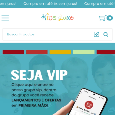
uros!
Compre em até 5x sem juros!
Compre em até 5x se
Louanne
comprou
Conjunto Oversized Listrado
.
Compra verificada
Pedido de R$ 160,00
0