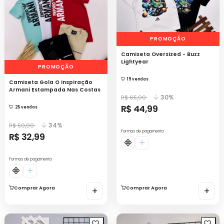
PROMOÇÃO
Camiseta Oversized - Buzz
Lightyear
PROMOÇÃO
19 vendas
Camiseta Gola O Inspiração
Armani Estampada Nas Costas
30%
R$ 65,00
R$ 44,99
25 vendas
34%
R$ 50,00
Formas de pagamento
R$ 32,99
Formas de pagamento
Comprar Agora
+
Comprar Agora
+