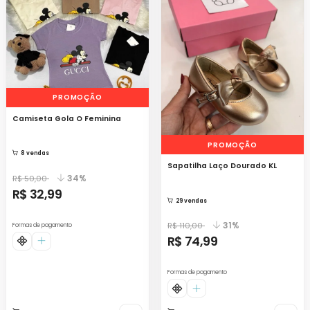
PROMOÇÃO
Camiseta Gola O Feminina
PROMOÇÃO
8 vendas
Sapatilha Laço Dourado KL
34%
R$ 50,00
R$ 32,99
29 vendas
31%
R$ 110,00
Formas de pagamento
R$ 74,99
Formas de pagamento