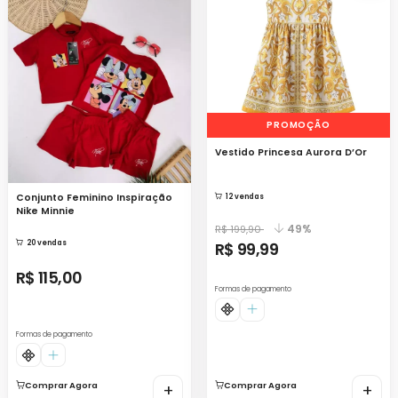
PROMOÇÃO
Vestido Princesa Aurora D’Or
Conjunto Feminino Inspiração
12 vendas
Nike Minnie
49%
R$ 199,90
20 vendas
R$ 99,99
R$ 115,00
Formas de pagamento
Formas de pagamento
Comprar Agora
+
Comprar Agora
+